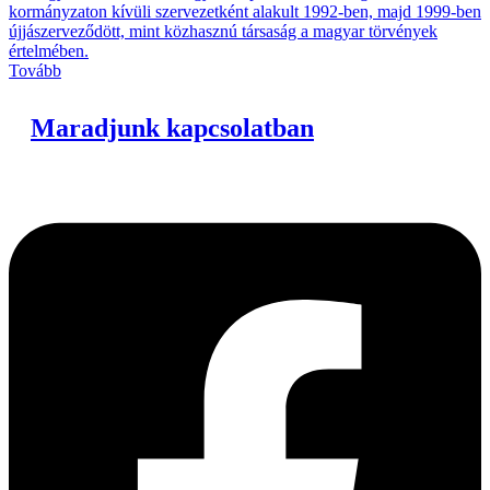
kormányzaton kívüli szervezetként alakult 1992-ben, majd 1999-ben
újjászerveződött, mint közhasznú társaság a magyar törvények
értelmében.
Tovább
Maradjunk kapcsolatban