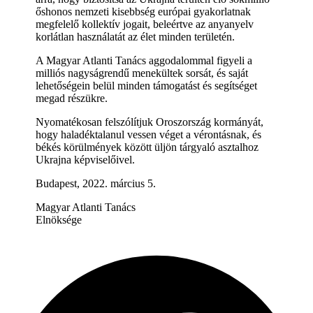
őshonos nemzeti kisebbség európai gyakorlatnak
megfelelő kollektív jogait, beleértve az anyanyelv
korlátlan használatát az élet minden területén.
A Magyar Atlanti Tanács aggodalommal figyeli a
milliós nagyságrendű menekültek sorsát, és saját
lehetőségein belül minden támogatást és segítséget
megad részükre.
Nyomatékosan felszólítjuk Oroszország kormányát,
hogy haladéktalanul vessen véget a vérontásnak, és
békés körülmények között üljön tárgyaló asztalhoz
Ukrajna képviselőivel.
Budapest, 2022. március 5.
Magyar Atlanti Tanács
Elnöksége