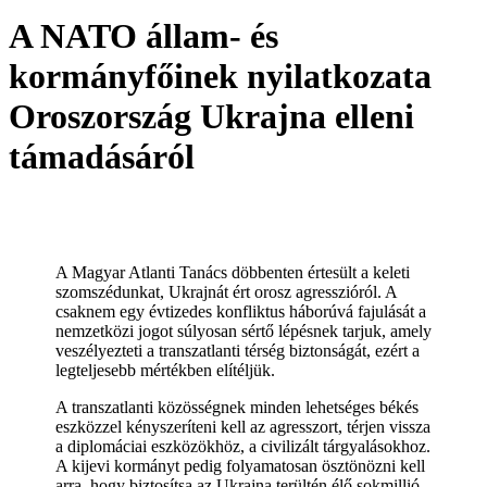
A NATO állam- és
kormányfőinek nyilatkozata
Oroszország Ukrajna elleni
támadásáról
A Magyar Atlanti Tanács döbbenten értesült a keleti
szomszédunkat, Ukrajnát ért orosz agresszióról. A
csaknem egy évtizedes konfliktus háborúvá fajulását a
nemzetközi jogot súlyosan sértő lépésnek tarjuk, amely
veszélyezteti a transzatlanti térség biztonságát, ezért a
legteljesebb mértékben elítéljük.
A transzatlanti közösségnek minden lehetséges békés
eszközzel kényszeríteni kell az agresszort, térjen vissza
a diplomáciai eszközökhöz, a civilizált tárgyalásokhoz.
A kijevi kormányt pedig folyamatosan ösztönözni kell
arra, hogy biztosítsa az Ukrajna terültén élő sokmillió