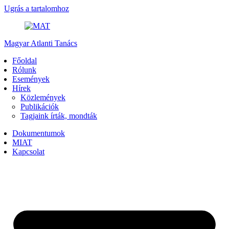
Ugrás a tartalomhoz
Magyar Atlanti Tanács
Főoldal
Rólunk
Események
Hírek
Közlemények
Publikációk
Tagjaink írták, mondták
Dokumentumok
MIAT
Kapcsolat