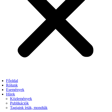
Főoldal
Rólunk
Események
Hírek
Közlemények
Publikációk
Tagjaink írták, mondták