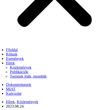
Főoldal
Rólunk
Események
Hírek
Közlemények
Publikációk
Tagjaink írták, mondták
Dokumentumok
MIAT
Kapcsolat
Hírek
,
Közlemények
2023.08.24.