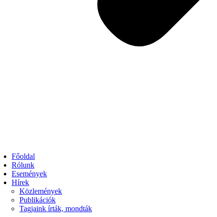
Főoldal
Rólunk
Események
Hírek
Közlemények
Publikációk
Tagjaink írták, mondták