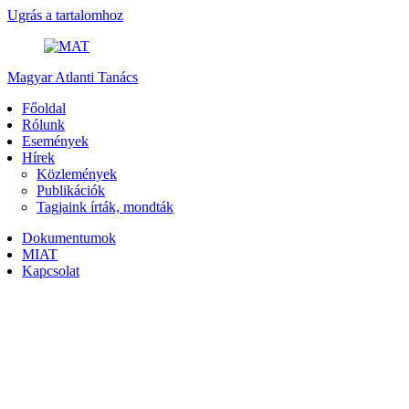
Ugrás a tartalomhoz
Magyar Atlanti Tanács
Főoldal
Rólunk
Események
Hírek
Közlemények
Publikációk
Tagjaink írták, mondták
Dokumentumok
MIAT
Kapcsolat