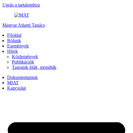
Ugrás a tartalomhoz
Magyar Atlanti Tanács
Főoldal
Rólunk
Események
Hírek
Közlemények
Publikációk
Tagjaink írták, mondták
Dokumentumok
MIAT
Kapcsolat