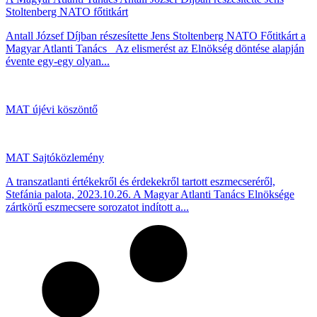
Stoltenberg NATO főtitkárt
Antall József Díjban részesítette Jens Stoltenberg NATO Főtitkárt a
Magyar Atlanti Tanács Az elismerést az Elnökség döntése alapján
évente egy-egy olyan...
MAT újévi köszöntő
MAT Sajtóközlemény
A transzatlanti értékekről és érdekekről tartott eszmecseréről,
Stefánia palota, 2023.10.26. A Magyar Atlanti Tanács Elnöksége
zártkörű eszmecsere sorozatot indított a...