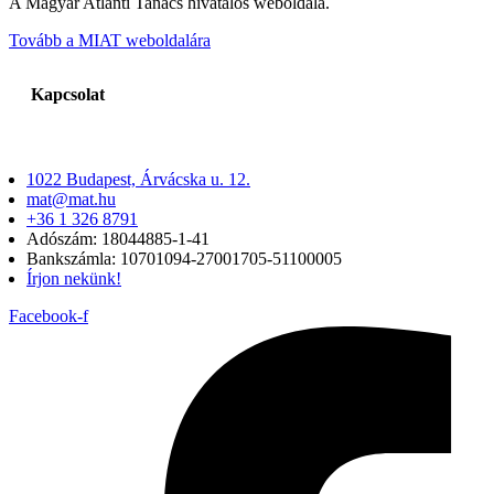
A Magyar Atlanti Tanács hivatalos weboldala.
Tovább a MIAT weboldalára
Kapcsolat
1022 Budapest, Árvácska u. 12.
mat@mat.hu
+36 1 326 8791
Adószám: 18044885-1-41
Bankszámla: 10701094-27001705-51100005
Írjon nekünk!
Facebook-f