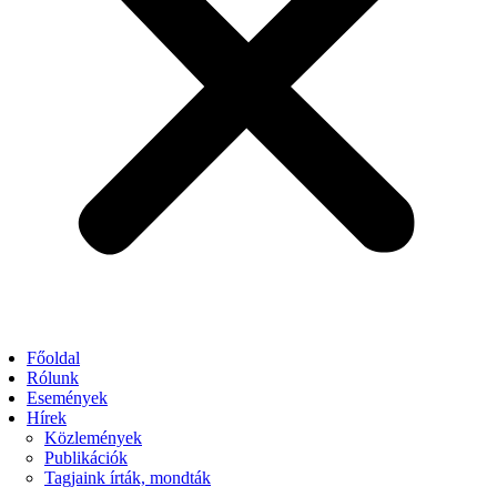
Főoldal
Rólunk
Események
Hírek
Közlemények
Publikációk
Tagjaink írták, mondták