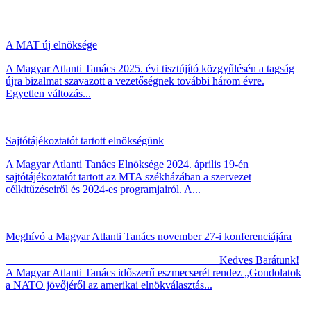
A MAT új elnöksége
A Magyar Atlanti Tanács 2025. évi tisztújító közgyűlésén a tagság
újra bizalmat szavazott a vezetőségnek további három évre.
Egyetlen változás...
Sajtótájékoztatót tartott elnökségünk
A Magyar Atlanti Tanács Elnöksége 2024. április 19-én
sajtótájékoztatót tartott az MTA székházában a szervezet
célkitűzéseiről és 2024-es programjairól. A...
Meghívó a Magyar Atlanti Tanács november 27-i konferenciájára
Kedves Barátunk!
A Magyar Atlanti Tanács időszerű eszmecserét rendez „Gondolatok
a NATO jövőjéről az amerikai elnökválasztás...