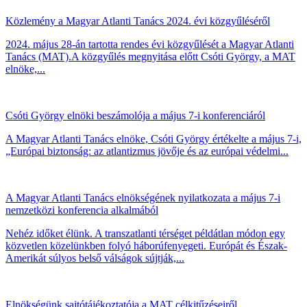
Közlemény a Magyar Atlanti Tanács 2024. évi közgyűléséről
2024. május 28-án tartotta rendes évi közgyűlését a Magyar Atlanti
Tanács (MAT).A közgyűlés megnyitása előtt Csóti György, a MAT
elnöke,...
Csóti György elnöki beszámolója a május 7-i konferenciáról
A Magyar Atlanti Tanács elnöke, Csóti György értékelte a május 7-i,
„Európai biztonság: az atlantizmus jövője és az európai védelmi...
A Magyar Atlanti Tanács elnökségének nyilatkozata a május 7-i
nemzetközi konferencia alkalmából
Nehéz időket élünk. A transzatlanti térséget példátlan módon egy
közvetlen közelünkben folyó háborúfenyegeti. Európát és Észak-
Amerikát súlyos belső válságok sújtják,...
Elnökségünk sajtótájékoztatója a MAT célkitűzéseiről