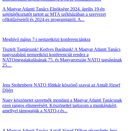
A Magyar Atlanti Tanács Elnöksége 2024. április 19-én
sajtótájékoztatót tartott az MTA székházában a szervezet
célkitűzéseiről és 2024-es programjairól. A...
Meghívó május 7-i nemzetközi konferenciánkra
Tisztelt Tagtársunk! Kedves Barátunk! A Magyar Atlanti Tanács
nagyszabású nemzetközi konferenciát rendez a
NATOmegalakulásának 75. és Magyarország NATO tagságának
25....
Jens Stoltenberg NATO főtitkár köszönő szavai az Antall József
Díjért
Nagy köszönetet szeretnék mondani a Magyar Atlanti Tanácsnak
ezen rangos elismerésért. Köszönettel tartozom a munkájukért,
amellyel támogatják a NATO-t és...
A Magyar Atlanti Tanács Antall József Díjban részesítette Jens