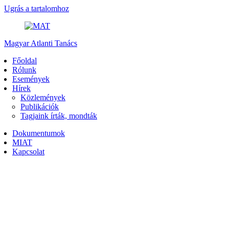
Ugrás a tartalomhoz
Magyar Atlanti Tanács
Főoldal
Rólunk
Események
Hírek
Közlemények
Publikációk
Tagjaink írták, mondták
Dokumentumok
MIAT
Kapcsolat