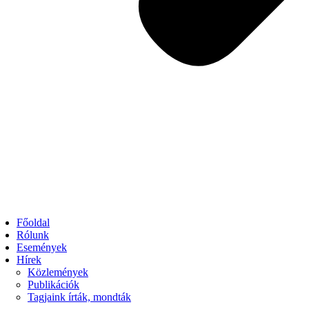
Főoldal
Rólunk
Események
Hírek
Közlemények
Publikációk
Tagjaink írták, mondták