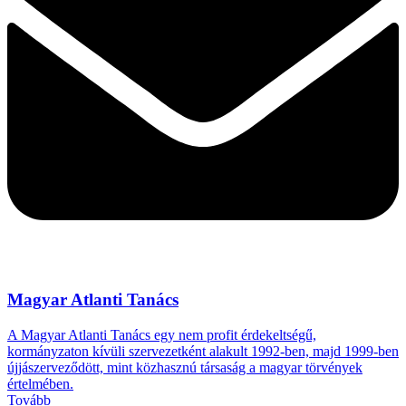
Magyar Atlanti Tanács
A Magyar Atlanti Tanács egy nem profit érdekeltségű,
kormányzaton kívüli szervezetként alakult 1992-ben, majd 1999-ben
újjászerveződött, mint közhasznú társaság a magyar törvények
értelmében.
Tovább