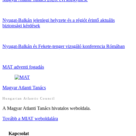
Nyugat-Balkán jelenlegi helyzete és a régiót érintő aktuális
biztonsági kérdések
Nyugat-Balkán és Fekete-tenger vizsgáló konferencia Rómában
MAT adventi fogadás
Magyar Atlanti Tanács
Hungarian Atlantic Council
A Magyar Atlanti Tanács hivatalos weboldala.
Tovább a MIAT weboldalára
Kapcsolat