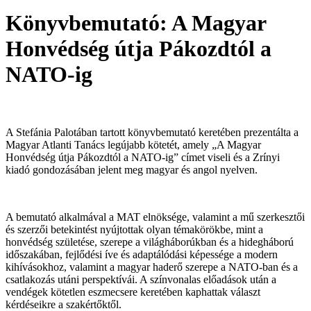
Könyvbemutató: A Magyar
Honvédség útja Pákozdtól a
NATO-ig
A Stefánia Palotában tartott könyvbemutató keretében prezentálta a
Magyar Atlanti Tanács legújabb kötetét, amely „A Magyar
Honvédség útja Pákozdtól a NATO-ig” címet viseli és a Zrínyi
kiadó gondozásában jelent meg magyar és angol nyelven.
A bemutató alkalmával a MAT elnöksége, valamint a mű szerkesztői
és szerzői betekintést nyújtottak olyan témakörökbe, mint a
honvédség születése, szerepe a világháborúkban és a hidegháború
időszakában, fejlődési íve és adaptálódási képessége a modern
kihívásokhoz, valamint a magyar haderő szerepe a NATO-ban és a
csatlakozás utáni perspektívái. A színvonalas előadások után a
vendégek kötetlen eszmecsere keretében kaphattak választ
kérdéseikre a szakértőktől.