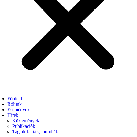
Főoldal
Rólunk
Események
Hírek
Közlemények
Publikációk
Tagjaink írták, mondták