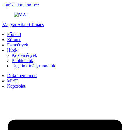
Ugrás a tartalomhoz
Magyar Atlanti Tanács
Főoldal
Rólunk
Események
Hírek
Közlemények
Publikációk
Tagjaink írták, mondták
Dokumentumok
MIAT
Kapcsolat