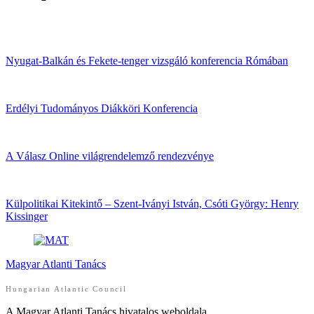
Nyugat-Balkán és Fekete-tenger vizsgáló konferencia Rómában
Erdélyi Tudományos Diákköri Konferencia
A Válasz Online világrendelemző rendezvénye
Külpolitikai Kitekintő – Szent-Iványi István, Csóti György: Henry
Kissinger
Magyar Atlanti Tanács
Hungarian Atlantic Council
A Magyar Atlanti Tanács hivatalos weboldala.