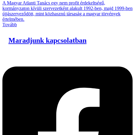
A Magyar Atlanti Tanács egy nem profit érdekeltségű,
kormányzaton kívüli szervezetként alakult 1992-ben, majd 1999-ben
újjászerveződött, mint közhasznú társaság a magyar törvények
értelmében.
Tovább
Maradjunk kapcsolatban