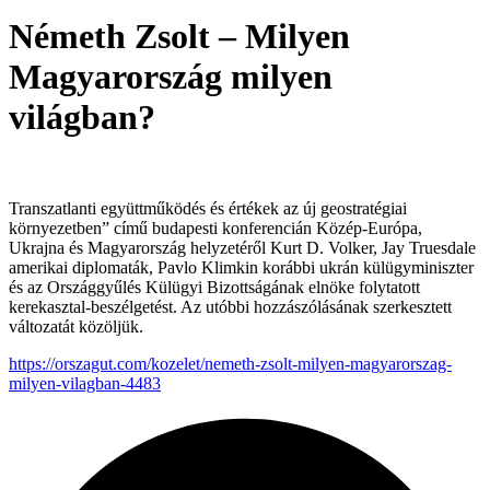
Németh Zsolt – Milyen
Magyarország milyen
világban?
Transzatlanti együttműködés és értékek az új geostratégiai
környezetben” című budapesti konferencián Közép-Európa,
Ukrajna és Magyarország helyzetéről Kurt D. Volker, Jay Truesdale
amerikai diplomaták, Pavlo Klimkin korábbi ukrán külügyminiszter
és az Országgyűlés Külügyi Bizottságának elnöke folytatott
kerekasztal-beszélgetést. Az utóbbi hozzászólásának szerkesztett
változatát közöljük.
https://orszagut.com/kozelet/nemeth-zsolt-milyen-magyarorszag-
milyen-vilagban-4483