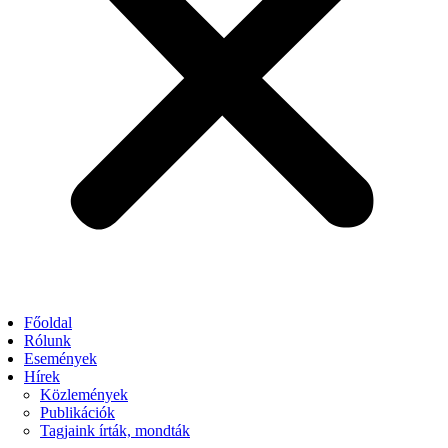
Főoldal
Rólunk
Események
Hírek
Közlemények
Publikációk
Tagjaink írták, mondták