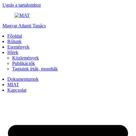
Ugrás a tartalomhoz
Magyar Atlanti Tanács
Főoldal
Rólunk
Események
Hírek
Közlemények
Publikációk
Tagjaink írták, mondták
Dokumentumok
MIAT
Kapcsolat