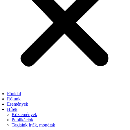
Főoldal
Rólunk
Események
Hírek
Közlemények
Publikációk
Tagjaink írták, mondták