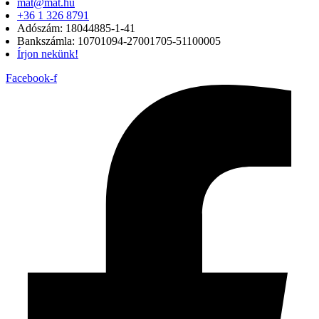
mat@mat.hu
+36 1 326 8791
Adószám: 18044885-1-41
Bankszámla: 10701094-27001705-51100005
Írjon nekünk!
Facebook-f