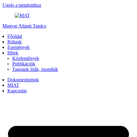
Ugrás a tartalomhoz
Magyar Atlanti Tanács
Főoldal
Rólunk
Események
Hírek
Közlemények
Publikációk
Tagjaink írták, mondták
Dokumentumok
MIAT
Kapcsolat