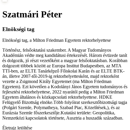
Szatmári Péter
Elnökségi tag
Elnökségi tag, a Milton Friedman Egyetem rektorhelyettese
Történész, felsőoktatási szakember. A Magyar Tudományos
Akadémián védte meg kandidátusi értekezését. Három évtizede tanít
és dolgozik, jó részt vezetőként a magyar felsőoktatásban. Korábban
dolgozott többek között az Europa Institut Budapestben, az MTA
TTI-ben, az ELTE Tanárképző Főiskolai Karán és az ELTE BTK-
án, illetve 2007-től-2019-ig rektorhelyettesként, majd rektorként
vezette a Zsigmond Király Egyetemet (ma Milton Friedman
Egyetem). Ezt követően a Kodolányi János Egyetem tudományos és
fejlesztési rektorhelyettese, 2022 nyarától pedig a Milton Friedman
Egyetem általános és közkapcsolati rektorhelyettese. HDKE
Felügyelő Bizottság elnöke.Több folyóirat szerkesztőbizottsági tagja
(Polgári Szemle, Polymatheya, Szabad Piac, Közelítések,), és az
Eurázsia Szemle főszerkesztője.Kutatási területe: Geopolitika,
Nemzetközi kapcsolatok története, Ausztria a huszadik században.
Életrajz letöltése