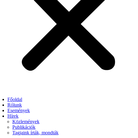
Főoldal
Rólunk
Események
Hírek
Közlemények
Publikációk
Tagjaink írták, mondták