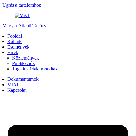
Ugrás a tartalomhoz
Magyar Atlanti Tanács
Főoldal
Rólunk
Események
Hírek
Közlemények
Publikációk
Tagjaink írták, mondták
Dokumentumok
MIAT
Kapcsolat