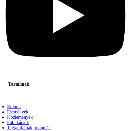
Tartalmak
Rólunk
Események
Közlemények
Publikációk
Tagjaink írták, mondták